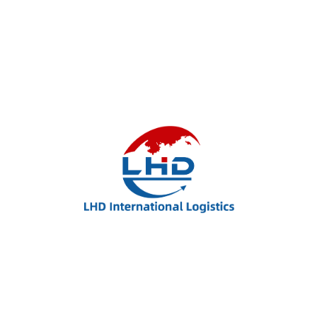
Pellentesque aliquet est massa, sit amet tempor mi
auctor nec. Mauris a nibh sed libero fermentum
aliquet. Quisque sit amet faucibus magna. Donec
purus mi, commodo id commodo vel, impe ut mauris.
Ut ultricies arcurisus, malesuada efficitur orci euismod
in. Proin eleifend est risus, ac sodales nulla mollis vel.
Etiam condimentum placer mi, sed cursus augue
dignissim sit amet. Viva ac dolor dapibus, pharetra
lorem ac, tristique metus. Quisque leo ante, tempor
in quam in, vestibulum vulputate enim. Nullam porta
nulla ut ex aliquet molestie. Praesent enim dui,
lobortis id placerat bibendum, placerat et justo.
Lorem ipsum dolor sit amet consectetur. Sed risus
lectus ac semper id proin mi nulla tellus. Tellus
fermentum morbi a nisi ut amet leo fermentum eget.